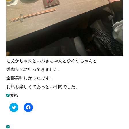
もえかちゃんといぶきちゃんとひめなちゃんと
焼肉食べに行ってきました。
全部美味しかったです。
お話も楽しくてあっという間でした。
共有:
ク
Facebook
リ
で
ッ
共
ク
有
し
す
て
る