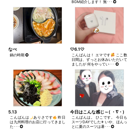
BGM紹介します！ 無･･･
なべ
♡6.1♡
鍋の時期
こんばんは！ エマです
ここ数
日間は、ずっとお休みいただいて
ましたが 何をやってい･･･
5.13
今日はこんな感じ～( ・∇・)
こんばんは
ありさです
昨日
こんばんは。 ひこです。 今日も
は九州料理のお店に行ってきまし
スーツDAYでした✈︎ いや、ほんっ
た･･･
とに夏のスーツは暑･･･