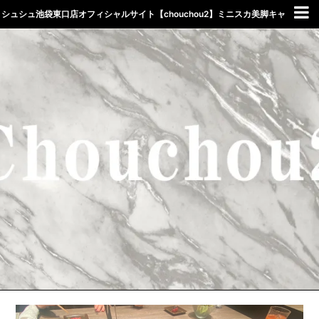
シュシュ池袋東口店オフィシャルサイト【chouchou2】ミニスカ美脚キャ
バクラしゅしゅ東