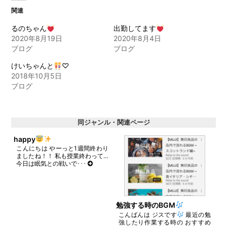
Twitter
に
で
は
関連
共
ク
有
リ
(新
ッ
るのちゃん
出勤してます
し
ク
2020年8月19日
2020年8月4日
い
し
ウ
て
ブログ
ブログ
ィ
く
ン
だ
ド
さ
けいちゃんと
♡
ウ
い
2018年10月5日
で
(新
開
し
ブログ
き
い
ま
ウ
す)
ィ
ン
ド
同ジャンル・関連ページ
ウ
で
開
happy
き
こんにちは やーっと1週間終わり
ま
ましたね！！ 私も授業終わって…
す)
今日は眠気との戦いで･･･
勉強する時のBGM
こんばんは ジスです
最近の勉
強したり作業する時の おすすめ