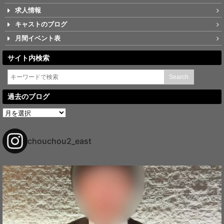
求人情報
キャストのブログ
月間イベント表
サイト内検索
過去のブログ
過
去
の
ブ
chouchou2_east
ロ
グ