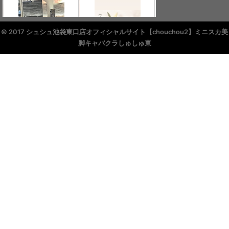
© 2017 シュシュ池袋東口店オフィシャルサイト【chouchou2】ミニスカ美
脚キャバクラしゅしゅ東