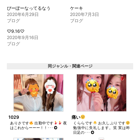
有
リ
(新
ッ
ぴーぽーなってるなう
ケーキ
し
ク
2020年6月29日
2020年7月3日
い
し
ウ
て
ブログ
ブログ
ィ
く
ン
だ
ド
さ
♡9.16♡
ウ
い
2020年9月16日
で
(新
開
し
ブログ
き
い
ま
ウ
す)
ィ
ン
ド
同ジャンル・関連ページ
ウ
で
開
き
ま
す)
1029
痛い
ありさです
出勤中です
夜
くららです
お久しぶりです
はこれからーーー！！･･･
勉強中に失礼します。笑 実は昨
日足の･･･