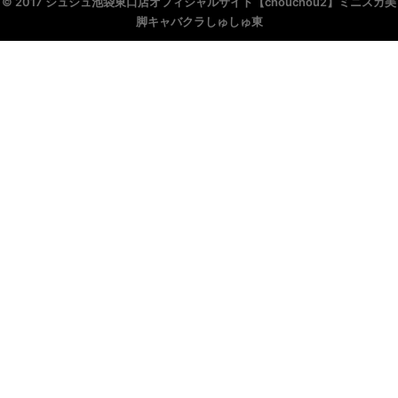
© 2017 シュシュ池袋東口店オフィシャルサイト【chouchou2】ミニスカ美
脚キャバクラしゅしゅ東