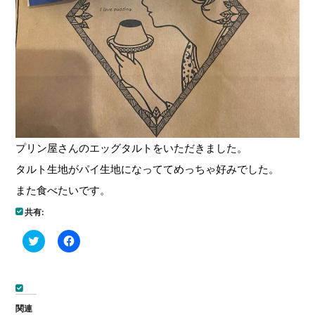
プリン屋さんのエッグタルトをいただきました。
タルト生地がパイ生地になっててめっちゃ好みでした。
また食べたいです。
共有:
ク
Facebook
リ
で
ッ
共
ク
有
し
す
て
る
Twitter
に
で
は
関連
共
ク