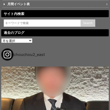
月間イベント表
サイト内検索
過去のブログ
過
去
の
ブ
chouchou2_east
ロ
グ