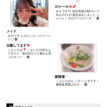
31ケーキ
みさです♡ 先日高校の時のいつ
めんの1人の 誕生会をしました じ
ゃーん！ 31のアイスケーキ･･･
メイド
るのです たのしいだったイベン
ト^_^
出勤してます
こんにちは
こないだの話なん
ですけど、毎日付けてた親から貰
ったネック･･･
麻辣湯
こんにちわん
いぶきです！
麻辣湯 野菜入れす･･･