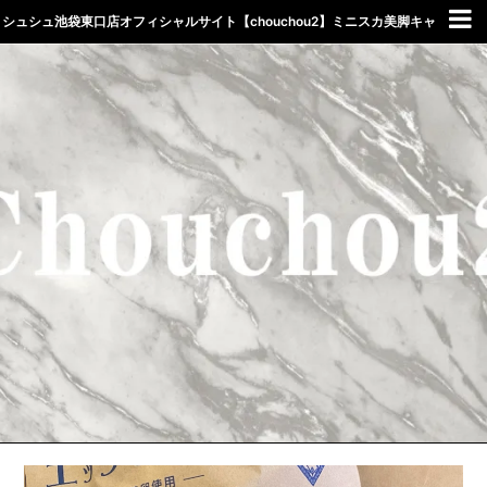
シュシュ池袋東口店オフィシャルサイト【chouchou2】ミニスカ美脚キャ
バクラしゅしゅ東