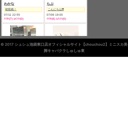
© 2017 シュシュ池袋東口店オフィシャルサイト【chouchou2】ミニスカ美
脚キャバクラしゅしゅ東