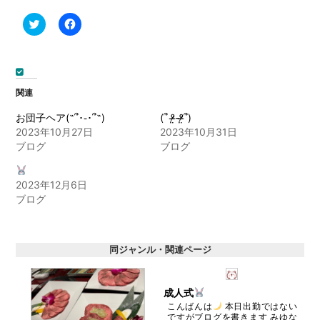
ク
Facebook
リ
で
ッ
共
ク
有
し
す
て
る
Twitter
に
で
は
関連
共
ク
有
リ
(新
ッ
お団子ヘア(˶՞･֊･՞˶)
(՞ ᵒ̴̶̷̤-ᵒ̴̶̷̤՞)
し
ク
2023年10月27日
2023年10月31日
い
し
ウ
て
ブログ
ブログ
ィ
く
ン
だ
ド
さ
ウ
い
2023年12月6日
で
(新
開
し
ブログ
き
い
ま
ウ
す)
ィ
ン
ド
同ジャンル・関連ページ
ウ
で
開
き
ま
成人式
す)
こんばんは
本日出勤ではない
ですがブログを書きます みゆな