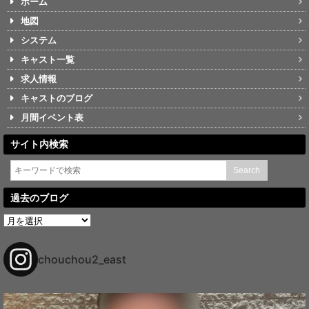
ホーム
地図
システム
キャスト一覧
求人情報
キャストのブログ
月間イベント表
サイト内検索
過去のブログ
過
去
の
ブ
chouchou2_east
ロ
グ