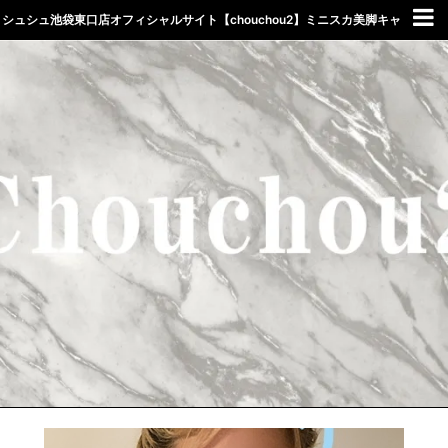
シュシュ池袋東口店オフィシャルサイト【chouchou2】ミニスカ美脚キャ
バクラしゅしゅ東