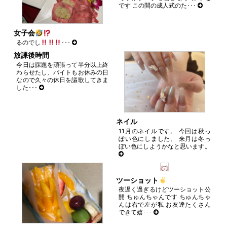
です この間の成人式のた･･･
女子会
るのでし
･･･
放課後時間
今日は課題を頑張って半分以上終
わらせたし、バイトもお休みの日
なので久々の休日を謳歌してきま
した･･･
ネイル
11月のネイルです。 今回は秋っ
ぽい色にしました。 来月は冬っ
ぼい色にしようかなと思います。
ツーショット
夜遅く過ぎるけどツーショット公
開 ちゅんちゃんです ちゅんちゃ
んは右で左が私 お友達たくさん
できて嬉･･･