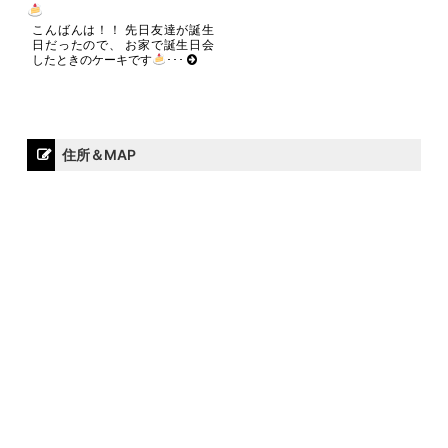
こんばんは！！ 先日友達が誕生
日だったので、 お家で誕生日会
したときのケーキです
･･･
住所＆MAP