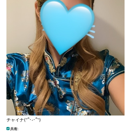
チャイナ(˶՞･֊･՞˶)
共有: