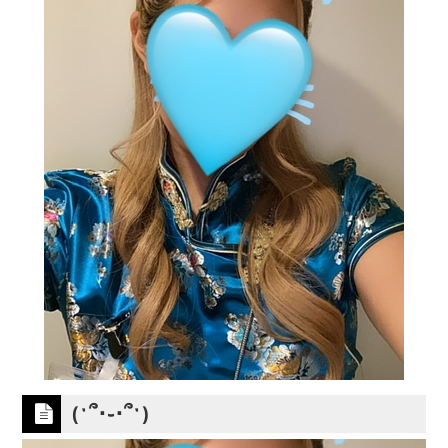
(˶՞･֊･՞˶)