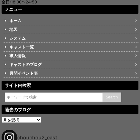
全日:18:00〜24:50
メニュー
ホーム
地図
システム
キャスト一覧
求人情報
キャストのブログ
月間イベント表
サイト内検索
過去のブログ
過
去
の
ブ
chouchou2_east
ロ