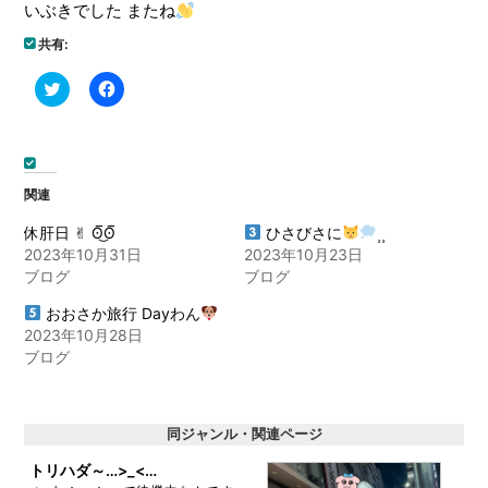
いぶきでした またね
共有:
ク
Facebook
リ
で
ッ
共
ク
有
し
す
て
る
Twitter
に
で
は
関連
共
ク
有
リ
(新
ッ
休肝日 ✌︎ ʘ̅͜ʘ̅
ひさびさに
⸒⸒
し
ク
2023年10月31日
2023年10月23日
い
し
ウ
て
ブログ
ブログ
ィ
く
ン
だ
ド
さ
おおさか旅行 Dayわん
ウ
い
2023年10月28日
で
(新
開
し
ブログ
き
い
ま
ウ
す)
ィ
ン
ド
同ジャンル・関連ページ
ウ
で
開
トリハダ～…>_<…
き