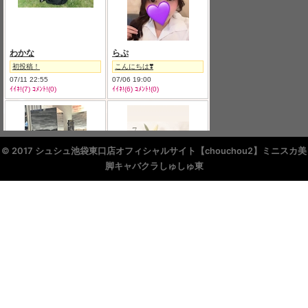
© 2017 シュシュ池袋東口店オフィシャルサイト【chouchou2】ミニスカ美
脚キャバクラしゅしゅ東