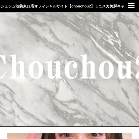
シュシュ池袋東口店オフィシャルサイト【chouchou2】ミニスカ美脚キャ
バクラしゅしゅ東