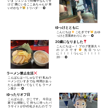
いま シュシュで待機中なんです
ま
けど 隣にいるここあちゃんが 寒
す)
いのかな？
トリハダ･･･
ゆっけとともに
こんにちは
こむぎです
おゆ
っけと営業終わりに わ･･･
20歳になりました
こんにちは～！ ブログ更新久々
のジスです
先日つい
に！！！！ついに！！！！！
20･･･
ラーメン禁止生活
こんばんは～!しゅなです! 私ねラ
ーメンだいすきでね 時間があっ
たらお腹すいてなくても ラーメ
ン屋さ･･･
ゆったりオフ日
こんばんは。 ひこです。 今日は
家でお掃除して 待ちに待ったパ
ラサイトがDVD化されたので ワ