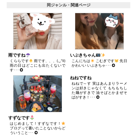
ド
同ジャンル・関連ページ
ウ
で
開
き
ま
す)
雨ですね
いぶきちゃん
くららです
雨です、、、(._."ll)
こんにちは
こむぎです
先日
雨の日はどこにも出たくないで
かわいい いぶきちゃ･･･
す･･･
ねねですね
ねねで～す 実はあんまりラーメ
ンは好きじゃなくて もちもちし
た麺がすきで 油そばとかまぜそ
ばがすき！･･･
すずなです
はじめまして！すずなです！
ブログって書いたことないからど
ういうこと･･･