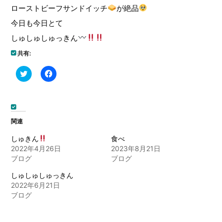
ローストビーフサンドイッチ
が絶品
今日も今日とて
しゅしゅしゅっきん
共有:
ク
Facebook
リ
で
ッ
共
ク
有
し
す
て
る
Twitter
に
で
は
関連
共
ク
有
リ
(新
ッ
しゅきん
食べ
し
ク
2022年4月26日
2023年8月21日
い
し
ウ
て
ブログ
ブログ
ィ
く
ン
だ
ド
さ
しゅしゅしゅっきん
ウ
い
2022年6月21日
で
(新
開
し
ブログ
き
い
ま
ウ
す)
ィ
ン