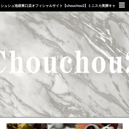
シュシュ池袋東口店オフィシャルサイト【chouchou2】ミニスカ美脚キャ
バクラしゅしゅ東