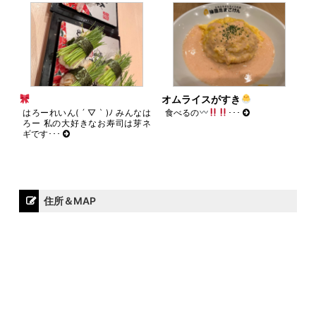
オムライスがすき
はろーれいん( ´ ▽ ` )ﾉ みんなは
食べるの
･･･
ろー 私の大好きなお寿司は芽ネ
ギです･･･
住所＆MAP