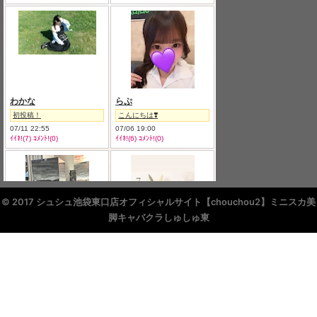
© 2017 シュシュ池袋東口店オフィシャルサイト【chouchou2】ミニスカ美
脚キャバクラしゅしゅ東