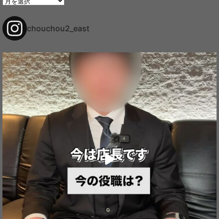
去
の
ブ
chouchou2_east
ロ
グ