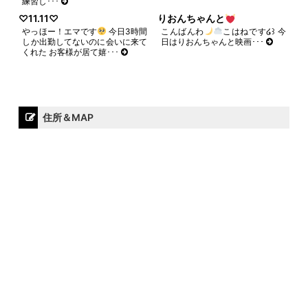
練習し･･･
♡11.11♡
りおんちゃんと
やっほー！エマです
今日3時間
こんばんわ
こはねです໒꒱ 今
しか出勤してないのに会いに来て
日はりおんちゃんと映画･･･
くれた お客様が居て嬉･･･
住所＆MAP