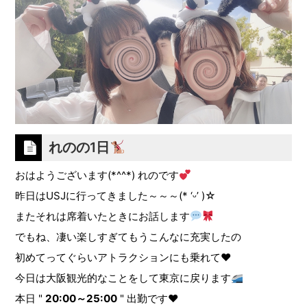
れのの1日
おはようございます(*^^*) れのです
昨日はUSJに行ってきました～～～(* ‘ᵕ’ )☆
またそれは席着いたときにお話します
でもね、凄い楽しすぎてもうこんなに充実したの
初めてってぐらいアトラクションにも乗れて❤︎
今日は大阪観光的なことをして東京に戻ります
本日 "
20:00～25:00
" 出勤です❤︎