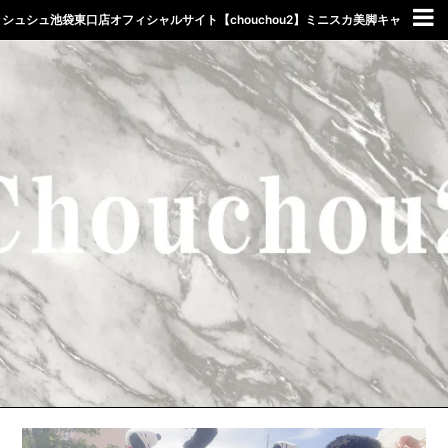
シュシュ池袋東口店オフィシャルサイト【chouchou2】ミニスカ美脚キャ
バクラしゅしゅ東