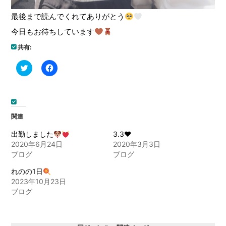
最後まで読んでくれてありがとう
今日もお待ちしています
共有:
ク
Facebook
リ
で
ッ
共
ク
有
し
す
て
る
Twitter
に
で
は
関連
共
ク
有
リ
(新
ッ
出勤しました
3.3❤︎
し
ク
2020年6月24日
2020年3月3日
い
し
ウ
て
ブログ
ブログ
ィ
く
ン
だ
ド
さ
れのの1日
ウ
い
2023年10月23日
で
(新
開
し
ブログ
き
い
ま
ウ
す)
ィ
ン
ド