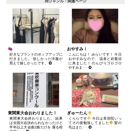
同ジャンル・関連ページ
ウ
で
開
き
ま
す)
おやすみ！
好きなブランドのポップアップに
こんにちは！ みらいです！ 今日
行きました。 欲しかった洋服が
おやすみなので、 温泉と岩盤浴
買えて嬉しかったです。
に来ました！ のんびりゴロゴロ
やすみま･･･
東関東大会おわりました！
ぎゅーたん
東関東大会終わりました。 結果
くららです
今日は美容院いっ
は全国大会決められなかったけど
てその後勉強してました
髪の
半年以上大会曲2曲だけを 腐る程
毛はまた･･･