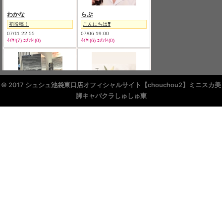
© 2017 シュシュ池袋東口店オフィシャルサイト【chouchou2】ミニスカ美
脚キャバクラしゅしゅ東