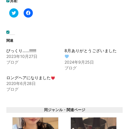
共有:
ク
Facebook
リ
で
ッ
共
ク
有
し
す
て
る
Twitter
に
で
は
関連
共
ク
有
リ
(新
ッ
びっくり……!!!!!!
8月ありがとうございました
し
ク
2023年10月27日
い
し
ウ
て
ブログ
2024年9月25日
ィ
く
ブログ
ン
だ
ド
さ
ウ
い
ロングヘアになりました
で
(新
開
し
2020年6月28日
き
い
ブログ
ま
ウ
す)
ィ
ン
ド
ウ
で
同ジャンル・関連ページ
開
き
ま
す)