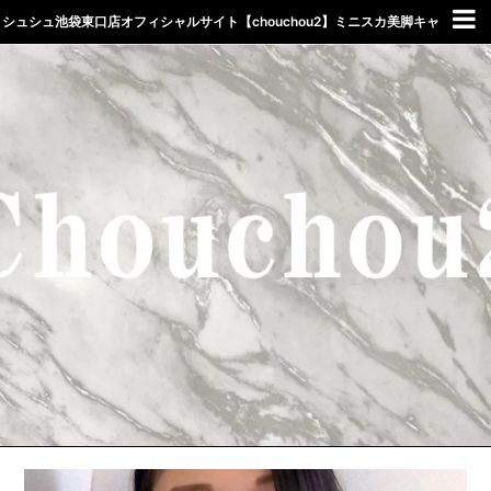
シュシュ池袋東口店オフィシャルサイト【chouchou2】ミニスカ美脚キャ
バクラしゅしゅ東