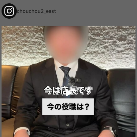
の
ブ
chouchou2_east
ロ
グ