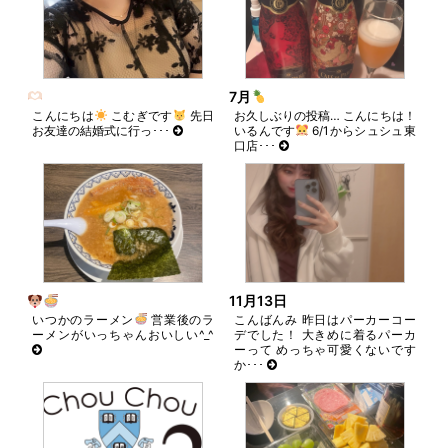
7月
こんにちは
こむぎです
先日
お久しぶりの投稿… こんにちは！
お友達の結婚式に行っ･･･
いるんです
6/1からシュシュ東
口店･･･
11月13日
いつかのラーメン
営業後のラ
こんばんみ 昨日はパーカーコー
ーメンがいっちゃんおいしい^_^
デでした！ 大きめに着るパーカ
ーって めっちゃ可愛くないです
か･･･