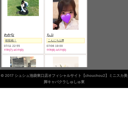
© 2017 シュシュ池袋東口店オフィシャルサイト【chouchou2】ミニスカ美
脚キャバクラしゅしゅ東