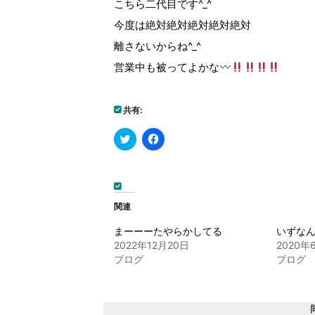
こちら二代目です^_^
今度は絶対絶対絶対絶対絶対
離さないからね^_^
営業中も被ってよかな
共有:
ク
Facebook
リ
で
ッ
共
ク
有
し
す
て
る
Twitter
に
で
は
関連
共
ク
有
リ
(新
ッ
まーーーたやらかしてる
いずな
し
ク
2022年12月20日
2020年
い
し
ウ
て
ブログ
ブログ
ィ
く
ン
だ
ド
さ
ウ
い
で
(新
開
し