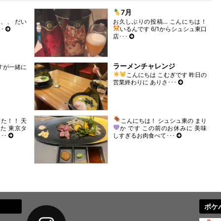
7月
、、 だい
お久しぶりの投稿… こんにちは！
･･
いるんです
6/1からシュシュ東口
店･･･
ラーメンチャレンジ
すが一緒に
こんにちは
こむぎです
昨日の
営業終わりに ありさ･･･
た！！ 天
こんにちは！ シュシュ東の まり
った
東京タ
か です
この前のお休みに 美味
･･
しすぎるお肉食べて･･･
ポケ