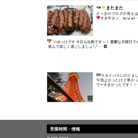
き
い
ま
ウ
またまた
す)
ィ
さっきのブログの答えは
ン
ド
すき牛タン (๑˙ω˙๑)
･
ウ
で
開
き
ま
す)
ゆっけです 今日も出勤です～！ 憂鬱な月曜日で
飲んで楽しく過ごしましょ^_^･･･
スカイバスにのりまし
気よかったけど寒か
ワー大きかったです！！･
営業時間・情報