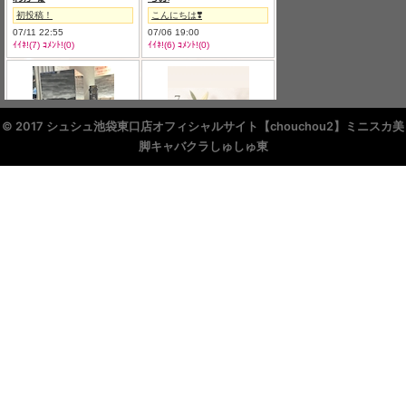
© 2017 シュシュ池袋東口店オフィシャルサイト【chouchou2】ミニスカ美
脚キャバクラしゅしゅ東