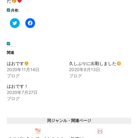
た
共有:
ク
Facebook
リ
で
ッ
共
ク
有
し
す
て
る
Twitter
に
で
は
関連
共
ク
有
リ
(新
ッ
はおです
久しぶりに出勤しました
し
ク
2020年11月14日
2020年9月13日
い
し
ウ
て
ブログ
ブログ
ィ
く
ン
だ
ド
さ
はおです！
ウ
い
2020年7月27日
で
(新
開
し
ブログ
き
い
ま
ウ
す)
ィ
ン
ド
同ジャンル・関連ページ
ウ
で
開
き