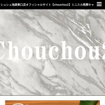
シュシュ池袋東口店オフィシャルサイト【chouchou2】ミニスカ美脚キャ
バクラしゅしゅ東