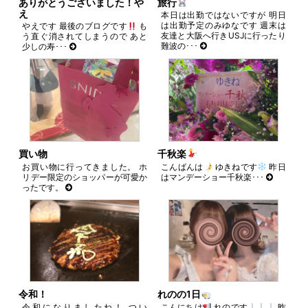
ま
旅行
ありがとうございました！や
す)
え
本日は出勤ではないですが 明日
は出勤予定のみゆなです 週末は
やえです 最後のブログです
も
友達と大阪へ行きUSJに行ったり
う直ぐ消されてしまうので あと
難波の･･･
少しの寿･･･
買い物
千秋楽
お買い物に行ってきました。 ホ
こんばんは
ゆきねです
昨日
リデー限定のショッパーが可愛か
はマンデーショー千秋楽･･･
ったです。
令和！
れのの1日
令和になりましたね！ つい
こんにちは
れのです
昨