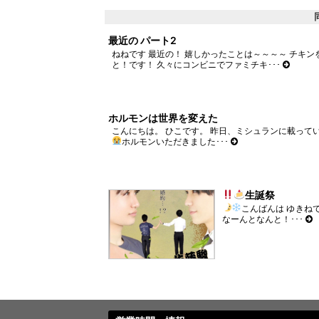
ウ
い
で
(新
開
し
き
い
ま
ウ
最近の パート2
す)
ィ
ねねです 最近の！ 嬉しかったことは～～～～ チキン
ン
ド
と！です！ 久々にコンビニでファミチキ･･･
ウ
で
開
き
ま
ホルモンは世界を変えた
す)
こんにちは。 ひこです。 昨日、ミシュランに載ってい
ホルモンいただきました
･･･
生誕祭
こんばんは
ゆきね
なーんとなんと！･･･