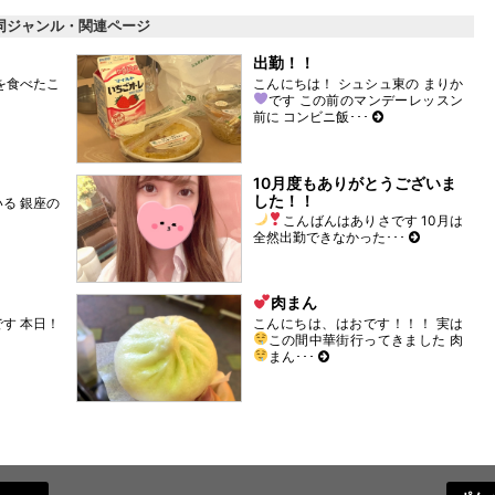
同ジャンル・関連ページ
出勤！！
を食べたこ
こんにちは！ シュシュ東の まりか
です
この前のマンデーレッスン
前に コンビニ飯･･･
10月度もありがとうございま
した！！
る 銀座の
こんばんは
ありさです
10月は
全然出勤できなかった･･･
肉まん
です
本日！
こんにちは、はおです！！！ 実は
この間中華街行ってきました
肉
まん
･･･