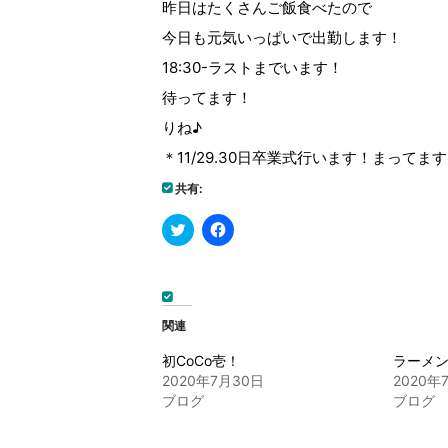
昨日はたくさんご飯食べたので
今日も元気いっぱいで出勤します！
18:30-ラストまでいます！
待ってます！
りね♪
＊11/29.30日卒業式行います！まってま
共有:
ク
Facebook
リ
で
ッ
共
ク
有
し
す
て
る
Twitter
に
で
は
関連
共
ク
有
リ
(新
ッ
初CoCo壱！
ラーメ
し
ク
2020年7月30日
2020年
い
し
ウ
て
ブログ
ブログ
ィ
く
ン
だ
ド
さ