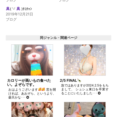
ィ
く
ン
だ
ド
さ
( ‘-‘
)ﾀｺﾁｬﾝ
ウ
い
2019年12月21日
で
(新
開
し
ブログ
き
い
ま
ウ
す)
ィ
ン
ド
同ジャンル・関連ページ
ウ
で
開
き
ま
す)
カロリーが高いもの食べた
2/5 FINAL
い。よぞらです。
急ではありますが2024.2.5をもち
まして、 シュシュ東口を卒業す
おはようございます
窓を開
ることにいたしました･･･
ければ、あおぞら、というより、
曇天かな･･･