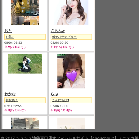
© 2017 シュシュ池袋東口店オフィシャルサイト【chouchou2】ミニスカ美