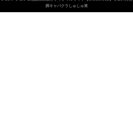
脚キャバクラしゅしゅ東