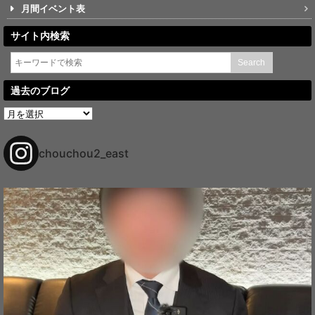
月間イベント表
サイト内検索
過去のブログ
過
去
の
ブ
chouchou2_east
ロ
グ