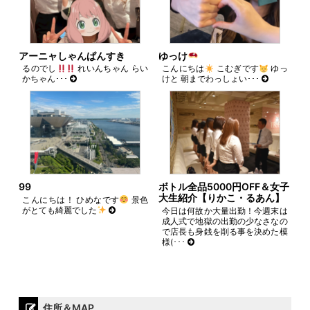
アーニャしゃんぱんすき
ゆっけ
るのでし
れいんちゃん らい
こんにちは
こむぎです
ゆっ
かちゃん･･･
けと 朝までわっしょい･･･
99
ボトル全品5000円OFF＆女子
大生紹介【りかこ・るあん】
こんにちは！ ひめなです
景色
がとても綺麗でした
今日は何故か大量出勤！今週末は
成人式で地獄の出勤の少なさなの
で店長も身銭を削る事を決めた模
様(･･･
住所＆MAP