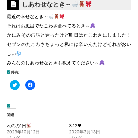
しあわせなとき～
最近の幸せなとき～
それはお風呂でたこわさ食べてるとき～
かにみその缶詰と迷ったけど昨日はたこわさにしました！
セブンのたこわさちょっと私には辛いんだけどそれがおい
しい
みんなのしあわせなときも教えてください～
共有:
ク
Facebook
リ
で
ッ
共
ク
有
し
す
て
る
Twitter
に
で
は
関連
共
ク
有
リ
(新
ッ
れのの1日
3.12❤︎
し
ク
2023年10月12日
2020年3月13日
い
し
ウ
て
ブログ
ブログ