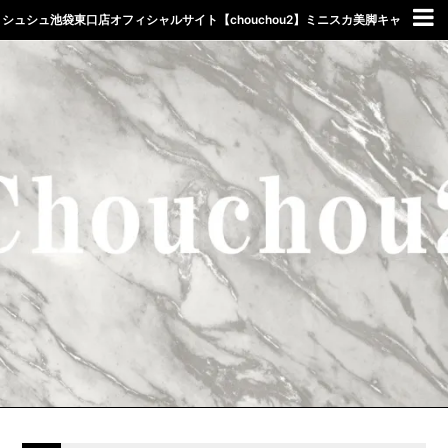
シュシュ池袋東口店オフィシャルサイト【chouchou2】ミニスカ美脚キャ
バクラしゅしゅ東