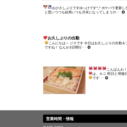
き
い
ま
ウ
おひさしぶりですゆっけです^_^ ポケパラ更新し
す)
ィ
と思いつつも結局いつも月末になってしまうの･･･
ン
ド
ウ
で
開
き
ま
お久しぶりの出勤
す)
こんにちは～ ジスです
今日はお久しぶりの出勤＆
ですね！ なんか3日間行･･･
こんばんわ！
は、カニ
明日と明後
です
･･･
営業時間・情報