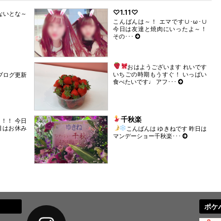
♡1.11♡
ないとな～
こんばんは～！ エマです∪･ω･∪
今日は友達と焼肉にいったよ～！
その･･･
おはようございます れいです
いちごの時期もうすぐ！ いっぱい
ブログ更新
食べたいです♩ アフ･･･
千秋楽
！！ 今日
日はお休み
こんばんは
ゆきねです
昨日は
マンデーショー千秋楽･･･
ポケ