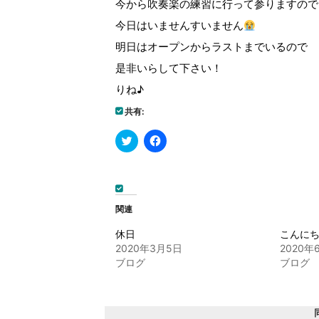
今から吹奏楽の練習に行って参りますので
今日はいませんすいません
明日はオープンからラストまでいるので
是非いらして下さい！
りね♪
共有:
ク
Facebook
リ
で
ッ
共
ク
有
し
す
て
る
Twitter
に
で
は
関連
共
ク
有
リ
(新
ッ
休日
こんに
し
ク
2020年3月5日
2020年
い
し
ウ
て
ブログ
ブログ
ィ
く
ン
だ
ド
さ
ウ
い
で
(新
開
し