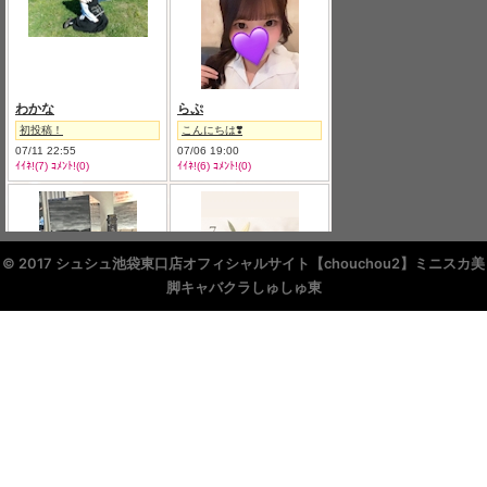
© 2017 シュシュ池袋東口店オフィシャルサイト【chouchou2】ミニスカ美
脚キャバクラしゅしゅ東