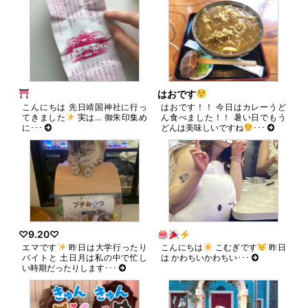
開
き
ま
す)
はおです
こんにちは 先日靖国神社に行っ
はおです！！ 今日はカレーうど
てきました
実は… 御朱印集め
ん食べました！！ 暑い日でもう
に･･･
どんは美味しいですね
･･･
♡9.20♡
エマです
昨日は大学行ったり
こんにちは
こむぎです
昨日
バイトと 土日月は私の中で忙し
は かわちいかわちい･･･
い時期だったりします･･･