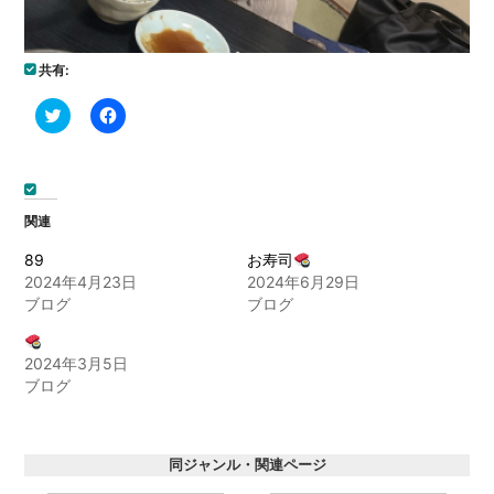
共有:
ク
Facebook
リ
で
ッ
共
ク
有
し
す
て
る
Twitter
に
で
は
関連
共
ク
有
リ
(新
ッ
89
お寿司
し
ク
2024年4月23日
2024年6月29日
い
し
ウ
て
ブログ
ブログ
ィ
く
ン
だ
ド
さ
ウ
い
2024年3月5日
で
(新
開
し
ブログ
き
い
ま
ウ
す)
ィ
ン
ド
同ジャンル・関連ページ
ウ
で