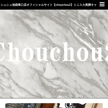
シュシュ池袋東口店オフィシャルサイト【chouchou2】ミニスカ美脚キャ
バクラしゅしゅ東