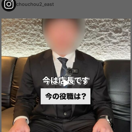
ブ
chouchou2_east
ロ
グ