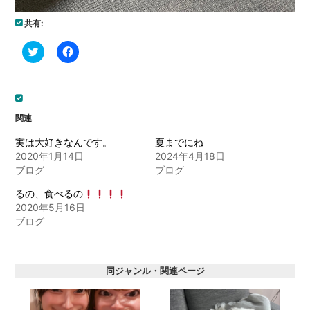
共有:
ク
Facebook
リ
で
ッ
共
ク
有
し
す
て
る
Twitter
に
で
は
関連
共
ク
有
リ
(新
ッ
実は大好きなんです。
夏までにね
し
ク
2020年1月14日
2024年4月18日
い
し
ウ
て
ブログ
ブログ
ィ
く
ン
だ
ド
さ
るの、食べるの
ウ
い
2020年5月16日
で
(新
開
し
ブログ
き
い
ま
ウ
す)
ィ
ン
ド
同ジャンル・関連ページ
ウ
で
開
き