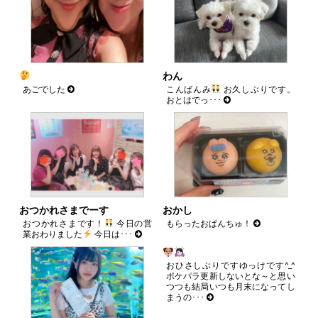
ま
す)
わん
あごでした
こんばんみ
お久しぶりです。
おとはでっ･･･
おつかれさまでーす
おかし
おつかれさまです！
今日の営
もらったおぱんちゅ！
業おわりました
今日は･･･
おひさしぶりですゆっけです^_^
ポケパラ更新しないとな～と思い
つつも結局いつも月末になってし
まうの･･･