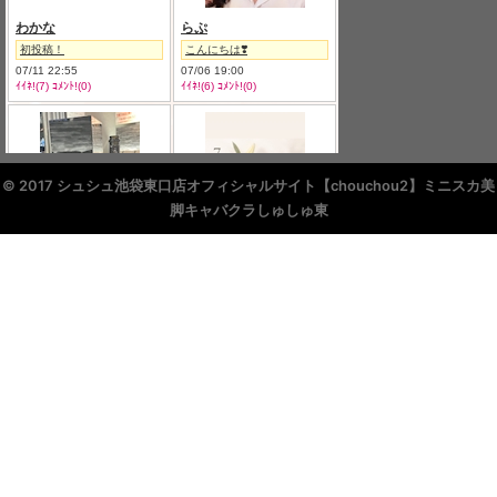
© 2017 シュシュ池袋東口店オフィシャルサイト【chouchou2】ミニスカ美
脚キャバクラしゅしゅ東