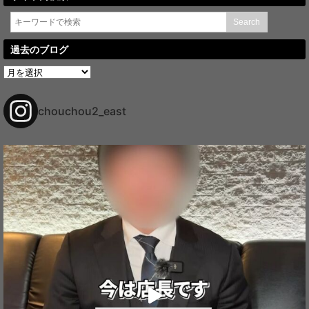
過去のブログ
過
去
の
ブ
chouchou2_east
ロ
グ