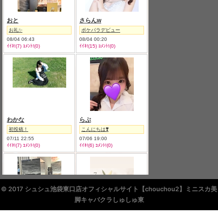
© 2017 シュシュ池袋東口店オフィシャルサイト【chouchou2】ミニスカ美
脚キャバクラしゅしゅ東