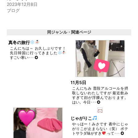
開
し
2023年12月8日
き
い
ブログ
ま
ウ
す)
ィ
ン
ド
ウ
で
同ジャンル・関連ページ
開
き
真冬の旅行
ま
す)
こんにちは～ お久しぶりです！
先日韓国に行ってきました
すごい寒い･･･
11月5日
こんにちみ 普段アルコールを摂
取しないわたしですが 最近飲み
すぎて顔が浮腫んでおります。
はい。今日･･･
じゃがりこ
やっほー！みさです 夜中にじゃ
がりこが止まらない（笑） ポテ
トサラダ味がすき
って･･･