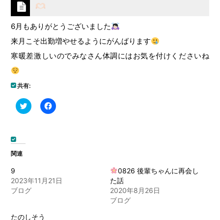
6月もありがとうございました
来月こそ出勤増やせるようにがんばります
寒暖差激しいのでみなさん体調にはお気を付けくださいね
共有:
ク
Facebook
リ
で
ッ
共
ク
有
し
す
て
る
Twitter
に
で
は
関連
共
ク
有
リ
(新
ッ
9
0826 後輩ちゃんに再会し
し
ク
2023年11月21日
た話
い
し
ウ
て
ブログ
2020年8月26日
ィ
く
ブログ
ン
だ
ド
さ
ウ
い
たのしそう
で
(新