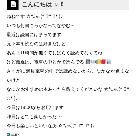
こんにちは ︎☺︎✌︎︎
ねねです ☆°｡⋆⸜(* ॑꒳ ॑* )⸝
いつも何書こっかなってなやむ～
最近は読書にはまってます
元々本を読むのは好きだけど
あんまり時間が無くてしばらく読めてなくてね
けど最近は、電車の中とかで読んでる
さすがに満員電車の中では読めないから、なかなか進まな
いけど
なにかおすすめの本あったら教えてくださいな ☆°｡⋆⸜(* ॑꒳
॑* )⸝
今日は18:00からお店います
昨日はとても楽しかった ～
今日も楽しいといいなあ ☆°｡⋆⸜(* ॑꒳ ॑* )⸝
共有: