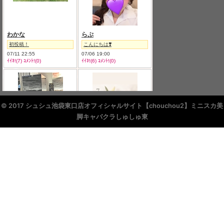
© 2017 シュシュ池袋東口店オフィシャルサイト【chouchou2】ミニスカ美
脚キャバクラしゅしゅ東