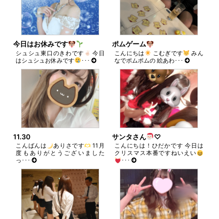
今日はお休みです
ポムゲーム
シュシュ東口のきわです
今日
こんにちは
こむぎです
みん
はシュシュお休みです
･･･
なでポムポムの 絵あわ･･･
11.30
サンタさん
♡
こんばんは
ありさです
11月
こんにちは！ひだかです 今日は
度もありがとうございました
クリスマス本番ですねいえい
っ･･･
･･･