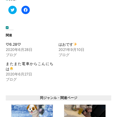
ク
Facebook
リ
で
ッ
共
ク
有
し
す
て
る
Twitter
に
で
は
関連
共
ク
有
リ
(新
ッ
♡6.28♡
はおです
し
ク
2020年6月28日
2021年9月10日
い
し
ウ
て
ブログ
ブログ
ィ
く
ン
だ
ド
さ
またまた電車からこんにち
ウ
い
は
で
(新
開
し
2020年6月27日
き
い
ブログ
ま
ウ
す)
ィ
ン
ド
ウ
で
同ジャンル・関連ページ
開
き
ま
す)